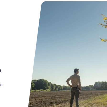
t.
de